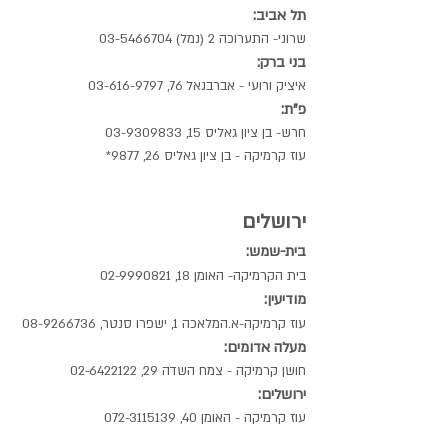
תל אביב:
שרוני- התערוכה 2 (נמל)
03-5466704
בני ברק:
איציק ורועי -
אברבנאל 76,
03-616-9797
פ"ת:
חרש- בן ציון גאליס 15,
03-9309833
עוז קרמיקה - בן ציון גאליס 26, 9877*
ירושלים
בית-שמש:
בית הקרמיקה- האומן 18,
02-9990821
מודיעין:
עוז קרמיקה-א.המלאכה 1, ישפרו סנטר,
08-9266736
מעלה אדומים:
חושן קרמיקה - צמח השדה 29,
02-6422122
ירושלים:
עוז קרמיקה - האומן 40,
072-3115139