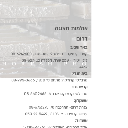
אולמות תצוגה
דרום
באר שבע:
קמחי קרמיקה - הפלס 9, עמק שרה,
08-6242600
לילו ויטורי - עמק שרה, הפלדה 12,
08-627-
4467
:בית הגדי
טרבלסי קרמיקה: מתחם סי סנטר,
08-993-0666
קריית גת:
טרבלסי קרמיקה: אדר 6,
08-6602666
אשקלון:
צנרת דרום- המרכבה 70,
08-6751275
עשוש קרמיקה- צה"ל 31 ,
053-2215449
אשדוד:
אביב קרמיקה- האורגים 37,
1-700-551-771