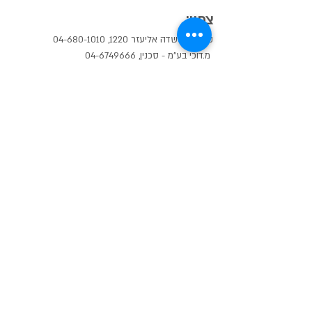
צפון:
קמריקה- שדה אליעזר 1220,
04-680-1010
מ.דוכי בע"מ - סכנין,
04-6749666
מ.דוכי
-
עכו,
04-9910456
טופולסקי- צ'ק פוסט,
04-8299000
ג'רוזלם סטון - צ'ק פוסט,
050-5544539
איב קרמיקה - נשר תל חנן,
04-8202832
רצף מוצרי בניה - קריית אתא,
04-8818106
קרמיקה בעמק - עפולה,
050-8212357
מועדי קרמיקה - ירכא,
050-4504514
אחים סייג - נצרת,
052-5067555
רן-אל בריקים ובטון אדריכלי
חנות המפעל: אזור תעשיה זעירה ירוחם