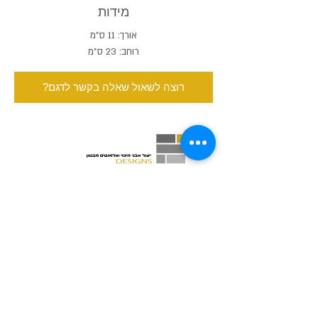
מידות
אורך: 11 ס"מ
רוחב: 23 ס"מ
?רוצה לשאול שאלה בקשר לדגם
רן-אל בריקים ובטון אדריכלי
חנות המפעל: אזור תעשיה זעירה ירוחם
שעות פתיחה: ימי א-ה: 17:00-8:00
ימי שישי וערבי חג 12:00-8:00
טלפון משרד:
08-658-3167
פקס משרד:
08-658-3167
ranelyeruham@gmail.com
אימייל: