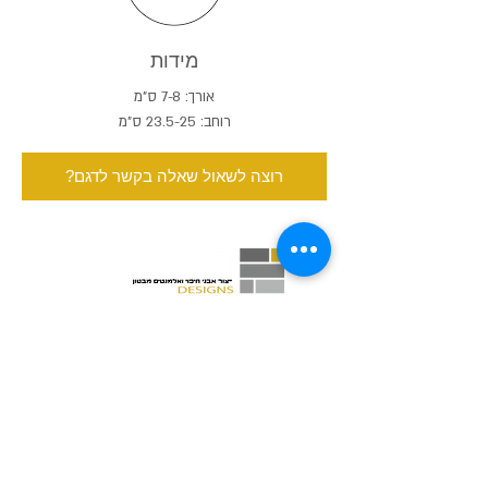
מידות
אורך: 7-8 ס"מ
רוחב: 23.5-25 ס"מ
?רוצה לשאול שאלה בקשר לדגם
רן-אל בריקים ובטון אדריכלי
חנות המפעל: אזור תעשיה זעירה ירוחם
שעות פתיחה: ימי א-ה: 17:00-8:00
ימי שישי וערבי חג 12:00-8:00
טלפון משרד:
08-658-3167
פקס משרד:
08-658-3167