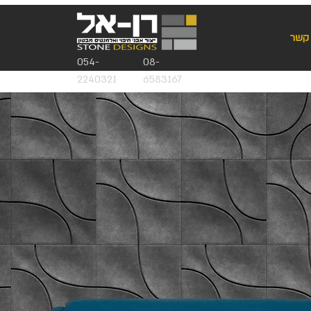
 קשר
054-
08-
2240321
6583167